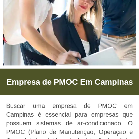
Empresa de PMOC Em
Empresa de PMOC Em Campinas
Campinas
Empresa de PMOC Em Campinas -
Buscar uma empresa de PMOC em
Proporcionamos saúde e bem estar
Campinas é essencial para empresas que
para sua empresas e negócios
possuem sistemas de ar-condicionado. O
PMOC (Plano de Manutenção, Operação e
através do Plano De Manutenção,