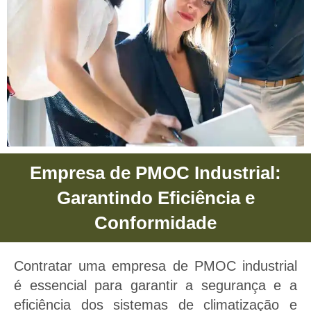
Empresa de PMOC Industrial:
Empresa de PMOC Industrial
Garantindo Eficiência e
Empresa de PMOC Industrial -
Conformidade
Proporcionamos saúde e bem estar
para sua empresas e negócios
Contratar uma empresa de PMOC industrial
através do Plano De Manutenção,
é essencial para garantir a segurança e a
Operação e Controle.
eficiência dos sistemas de climatização e