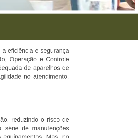
aulista
a eficiência e segurança
em estar para sua
ão, Operação e Controle
ção e Controle.
adequada de aparelhos de
gilidade no atendimento,
o, reduzindo o risco de
ma série de manutenções
os equipamentos. Mas, no