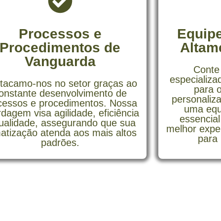
Processos e
Equipe
Procedimentos de
Altam
Vanguarda
Conte
especializad
tacamo-nos no setor graças ao
para 
onstante desenvolvimento de
personaliz
cessos e procedimentos. Nossa
uma equ
dagem visa agilidade, eficiência
essencial
ualidade, assegurando que sua
melhor expe
matização atenda aos mais altos
para 
padrões.