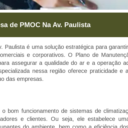
sa de PMOC Na Av. Paulista
a de PMOC Na Av. P
aulista é uma solução estratégica para garantir 
Na Av. Paulista - Proporcionamos saúde e b
omerciais e corporativos. O Plano de Manutenç
ócios através do Plano De Manutenção, Opera
para assegurar a qualidade do ar e a operação 
pecializada nessa região oferece praticidade e a
nuo das empresas.
Solicitar orçamento de PMOC
o bom funcionamento de sistemas de climatizaçã
radores e clientes. Ou seja, ele estabelece u
ocupantes do ambiente, bem como a eficiência d