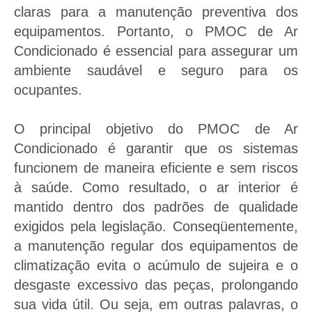
claras para a manutenção preventiva dos
empresas e negócios
equipamentos. Portanto, o PMOC de Ar
através do Plano De
Condicionado é essencial para assegurar um
Manutenção, Operação e
ambiente saudável e seguro para os
Controle.
ocupantes.
Solicitar orçamento
O principal objetivo do PMOC de Ar
de PMOC
Condicionado é garantir que os sistemas
funcionem de maneira eficiente e sem riscos
à saúde. Como resultado, o ar interior é
mantido dentro dos padrões de qualidade
exigidos pela legislação. Conseqüentemente,
a manutenção regular dos equipamentos de
climatização evita o acúmulo de sujeira e o
desgaste excessivo das peças, prolongando
sua vida útil. Ou seja, em outras palavras, o