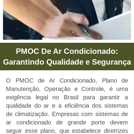
PMOC De Ar Condicionado:
PMOC De
Garantindo Qualidade e Segurança
Ar
Condicionado
O PMOC de Ar Condicionado, Plano de
Manutenção, Operação e Controle, é uma
exigência legal no Brasil para garantir a
PMOC De Ar
qualidade do ar e a eficiência dos sistemas
Condicionado -
de climatização. Empresas com sistemas de
ar condicionado de grande porte devem
Proporcionamos saúde e
seguir esse plano, que estabelece diretrizes
bem estar para sua